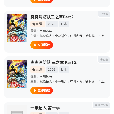
已完结
炎炎消防队三之章Part2
动漫
2026
日本
导演：
南川达马
主演：
梶原岳人
/
小林裕介
/
中井和哉
/
铃村健一
/
上条沙惠子
立即播放
全13集
炎炎消防队 三之章 Part 2
动漫
2026
日本
导演：
南川达马
主演：
梶原岳人
/
小林裕介
/
中井和哉
/
铃村健一
/
上条沙惠子
立即播放
第12集完结
一拳超人 第一季