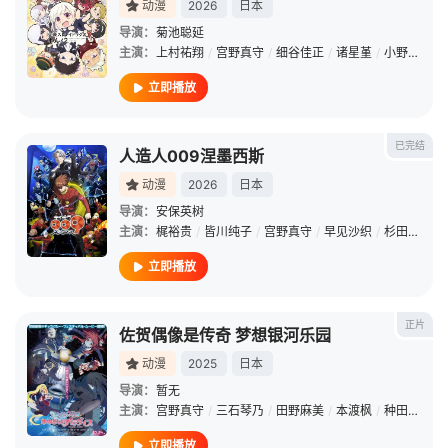
动漫
2026
日本
导演：
菊池聪延
主演：
上村祐翔
/
宫野真守
/
细谷佳正
/
诸星堇
/
小野贤章
/
立即播放
已完结
人造人009涅墨西斯
动漫
2026
日本
导演：
安保英树
主演：
梶裕贵
/
皆川纯子
/
宫野真守
/
早见沙织
/
杉田智和
/
立即播放
正片
佐贺偶像是传奇 梦想银河乐园
动漫
2025
日本
导演：
暂无
主演：
宫野真守
/
三石琴乃
/
田野麻美
/
本渡枫
/
种田梨沙
/
立即播放