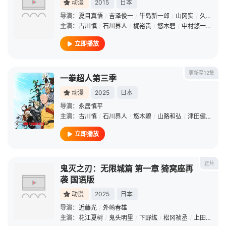
动漫
2015
日本
导演：
夏目真悟
/
吉泽俊一
/
牛岛新一郎
/
山冈实
/
久木晃嗣
主演：
古川慎
/
石川界人
/
梶裕贵
/
悠木碧
/
中村悠一
/
山路
立即播放
更新至12集
一拳超人第三季
动漫
2025
日本
导演：
永居慎平
主演：
古川慎
/
石川界人
/
悠木碧
/
山路和弘
/
津田健次郎
/
立即播放
正片
鬼灭之刃：无限城篇 第一章 猗窝座再
袭 国语版
动漫
2025
日本
导演：
近藤光
/
外崎春雄
主演：
花江夏树
/
鬼头明里
/
下野纮
/
松冈祯丞
/
上田丽奈
/