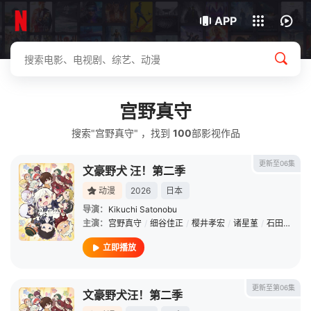
下载客户端
APP
宫野真守
搜索"宫野真守" ，找到
100
部影视作品
更新至06集
文豪野犬 汪！第二季
动漫
2026
日本
导演：
Kikuchi Satonobu
主演：
宫野真守
/
细谷佳正
/
樱井孝宏
/
诸星堇
/
石田彰
/
子
立即播放
更新至第06集
文豪野犬汪！第二季