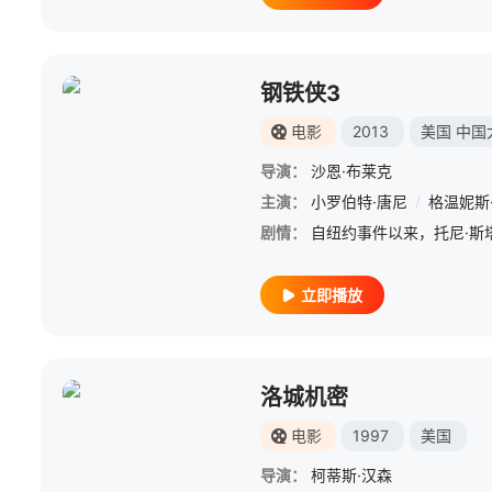
钢铁侠3
电影
2013
美国
中国
导演：
沙恩·布莱克
主演：
小罗伯特·唐尼
/
格温妮斯
剧情：
立即播放
洛城机密
电影
1997
美国
导演：
柯蒂斯·汉森