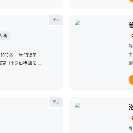
正片
大陆
导
·帕特洛
/
唐·钱德尔
/
盖·皮尔斯
/
本·金斯利
/
保罗·贝坦尼
/
丽贝卡·
主
自纽约事件以来，托尼·斯塔克（小罗伯特·唐尼 Robert Downey Jr. 饰）为前所未有的焦虑症所困扰。他疯狂投入钢铁侠升级版的研发，为此废寝忘食，甚至忽略了女友佩珀·波茨（格温妮斯·帕特洛
剧
正片
导