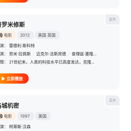
正片
普罗米修斯
电影
2012
美国
英国
演：
雷德利·斯科特
豪尔
演：
/
劳米·拉佩斯
乔恩·费儒
/
/
泰·辛普金斯
迈克尔·法斯宾德
/
威廉姆·赛德勒
/
查理兹·塞隆
/
詹姆斯·戴尔
/
伊德里斯·艾尔巴
/
伊芳·
情：
21世纪末，人类的科技水平已高度发达，克隆人技术和宇宙航行早已实现，不再是梦想。与此同时，许多科学家仍孜孜不倦追索着人类起源的秘密与真相。通过对许多古老文明的考察与对比，科学家伊丽莎白·肖（Noomi
立即播放
正片
洛城机密
电影
1997
美国
演：
柯蒂斯·汉森