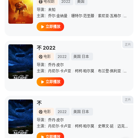
电视剧
2022
美国
导演：
未知
主演：
乔尔·金纳曼
/
珊特尔·范圣滕
/
索尼亚·瓦格尔
/
杰西卡·
立即播放
正片
不 2022
电影
2022
美国
日本
导演：
乔丹·皮尔
主演：
丹尼尔·卡卢亚
/
柯柯·帕尔莫
/
布兰登·佩利亚
/
迈克尔·
立即播放
正片
不
电影
2022
美国
日本
导演：
乔丹·皮尔
主演：
丹尼尔·卡卢亚
/
柯柯·帕尔莫
/
史蒂文·延
/
迈克尔·维克特
立即播放