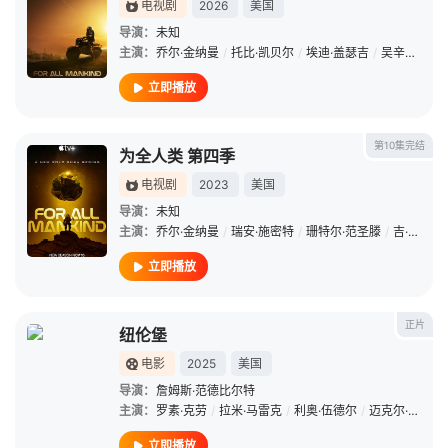
电视剧
2026
美国
导演：
未知
主演：
乔尔·金纳曼
/
托比·凯贝尔
/
埃迪·盖瑟吉
/
吴辛惠
/
科
立即播放
第10集完结
为全人类 第四季
电视剧
2023
美国
导演：
未知
主演：
乔尔·金纳曼
/
瑞安·施密特
/
珊特尔·范圣滕
/
吉·亚历山大
立即播放
正片
纽伦堡
电影
2025
美国
导演：
詹姆斯·范德比尔特
主演：
罗素·克劳
/
拉米·马雷克
/
利奥·伍德尔
/
迈克尔·珊农
/
立即播放