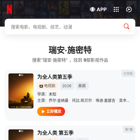
下载客户端
APP
瑞安·施密特
搜索"瑞安·施密特" ，找到
9
部影视作品
已完结
为全人类第五季
电视剧
2026
美国
导演：
未知
主演：
乔尔·金纳曼
/
托比·凯贝尔
/
埃迪·盖瑟吉
/
吴辛惠
/
科
立即播放
第1集
为全人类 第五季