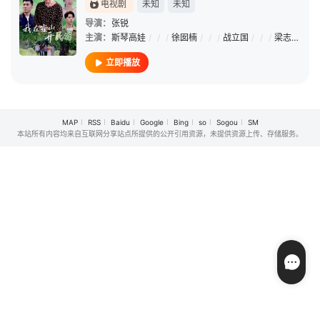
电视剧
未知
未知
导演：
张锐
主演：
斯琴高娃
/
/
/
徐囡楠
/
/
/
战立国
/
/
/
梁志鹏
/
/
立即播放
MAP
RSS
Baidu
Google
Bing
so
Sogou
SM
本站所有内容均来自互联网分享站点所提供的公开引用资源，未提供资源上传、存储服务。