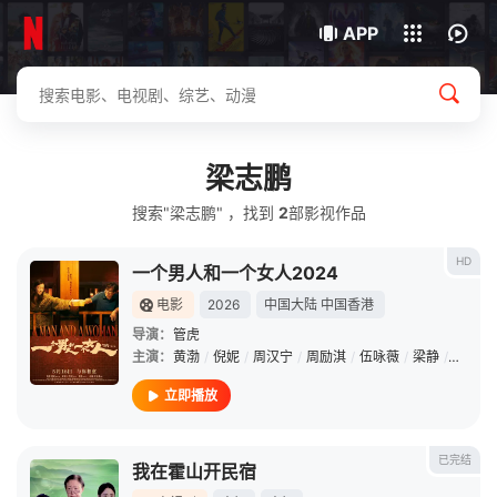
下载客户端
APP
梁志鹏
搜索"梁志鹏" ，找到
2
部影视作品
HD
一个男人和一个女人2024
电影
2026
中国大陆
中国香港
导演：
管虎
主演：
黄渤
/
倪妮
/
周汉宁
/
周励淇
/
伍咏薇
/
梁静
/
颜卓灵
立即播放
已完结
我在霍山开民宿