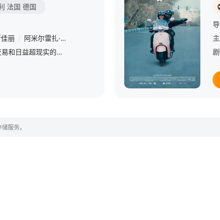
利
法国
德国
导
斯佳丽
/
阿米尔雷扎·兰杰巴兰
/
Hossein Soleimani
/
Mohammad Soori
主
在荒谬的官僚主义、地下交易和日益超现实的现实的导航之旅中，伊朗阿塞拜疆电影制作人Bahram决定在未经官方许可的情况下放映他的被禁电影。但当期待已久的放映终于开始时，他从未预料到接下来会发生什么。
剧
存储服务。