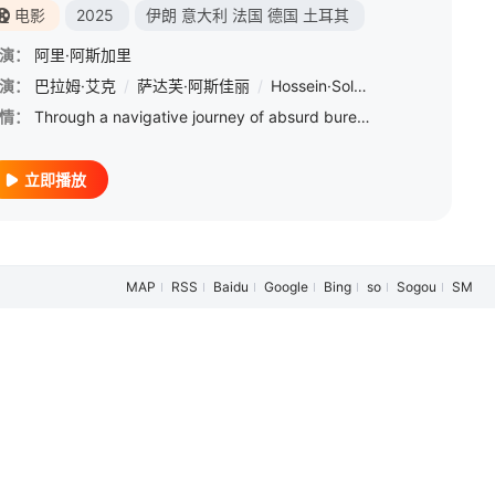
电影
2025
伊朗
意大利
法国
德国
土耳其
演：
阿里·阿斯加里
演：
巴拉姆·艾克
/
萨达芙·阿斯佳丽
/
Hossein·Soleimani
/
Mohammad
情：
Through a navigative journey of absurd bureaucracy, underground deals, and an increasingly surreal r
立即播放
MAP
RSS
Baidu
Google
Bing
so
Sogou
SM