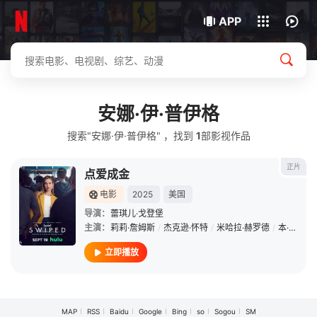
下载客户端
APP
安娜·伊·普伊格
搜索"安娜·伊·普伊格" ，找到
1
部影视作品
正片
点爱成金
电影
2025
美国
导演：
蕾琪儿·戈登堡
主演：
莉莉·詹姆斯
/
杰克逊·怀特
/
米哈拉·赫罗德
/
本·施耐泽
立即播放
MAP
RSS
Baidu
Google
Bing
so
Sogou
SM