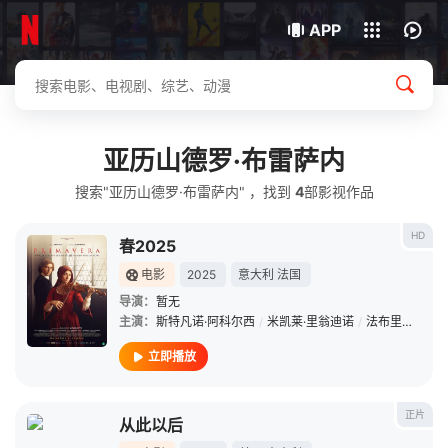
下载客户端
APP
亚历山德罗·布雷萨内
搜索"亚历山德罗·布雷萨内" ，找到
4
部影视作品
HD
春2025
电影
2025
意大利
法国
导演：
暂无
主演：
斯特凡诺·阿科尔西
/
米凯莱·里翁迪诺
/
法布里齐亚·萨基
立即播放
正片
从此以后