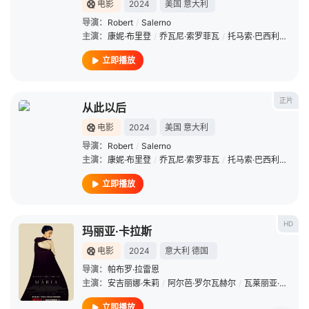
电影
2024
美国
意大利
导演：
Robert
/
Salerno
主演：
康妮·布里登
/
乔瓦尼·索罗菲瓦
/
托马索·巴西利
/
巴贝
立即播放
正片
从此以后
电影
2024
美国
意大利
导演：
Robert
/
Salerno
主演：
康妮·布里登
/
乔瓦尼·索罗菲瓦
/
托马索·巴西利
/
巴贝
立即播放
HD
玛丽亚·卡拉斯
电影
2024
意大利
德国
导演：
帕布罗·拉雷恩
主演：
安吉丽娜·朱莉
/
阿尔芭·罗尔瓦赫尔
/
瓦莱丽亚·戈利诺
立即播放