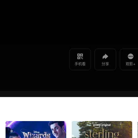
影片报错
如遇无法播放请提交给我们
使用 手机浏览器 扫码观看
投屏到电视
为全人类 第五季 -第01集
教程：把手机影片投到电视上播放
手机看
分享
观影+