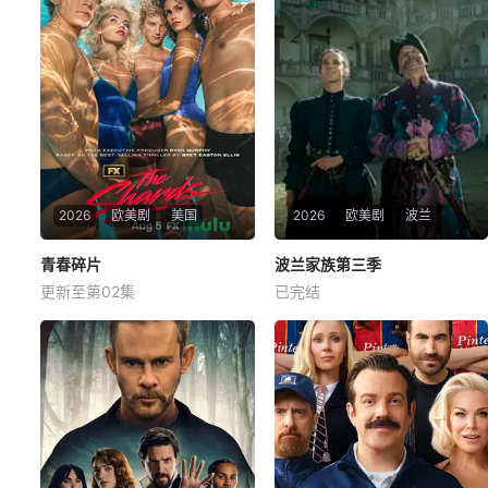
2026
欧美剧
美国
2026
欧美剧
波兰
青春碎片
青春碎片
波兰家族第三季
波兰家族第三季
更新至第02集
已完结
伊格比·里格尼
荷默·基尔
格拉汉姆·坎贝尔
未知
1981年的洛杉矶 ，一班精英名
Kino Alert PL账户首次发现续
校的高中生原本过住灿烂生
订，因为他们注意到该系列已
活，直至一位神秘转校生出
向波兰电影学院（Polski Instit
现。与此同时，专门猎杀青少
ut Sztuki Filmowej）申请了当
年的连环杀人魔“The Trawler”
地资金，要求获得超过200万
在市内肆虐，令似乎美好的青
美元（770万波兰
春岁月，瞬间变成挥之不去的
梦