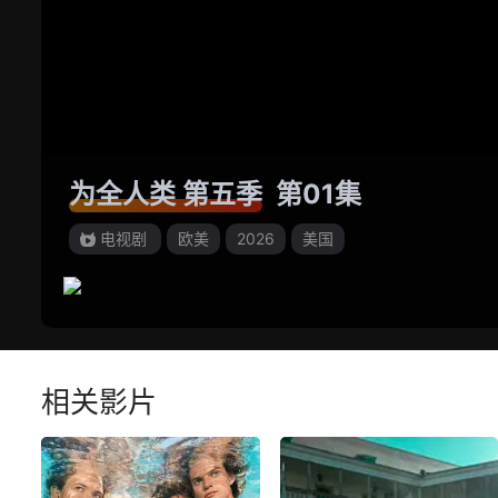
为全人类 第五季
第01集
电视剧
欧美
2026
美国
相关影片