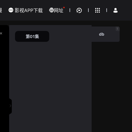
我的观影记录
+
漫
影视APP下载
网址
下载客户端
为全人类 第五季
第01集
1
db
第01集