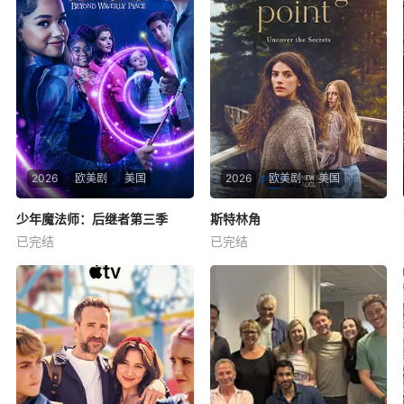
2026
欧美剧
美国
2026
欧美剧
美国
少年魔法师：后继者第三季
少年魔法师：后继者第三季
斯特林角
斯特林角
已完结
已完结
赛琳娜·戈麦斯
格雷格·萨克因
艾拉·鲁宾
艾米丽·霍菲尔
基恩·鲁法洛
Billie在第二季结束时仍然因失
17岁的纽约少女Annie（艾拉·
去Alex而感到震惊，她发现拯
鲁宾 饰）和双胞胎哥哥由养父
救母亲的唯一方法就是与失散
抚养长大。她无意中继承了神
多年的父亲团聚。当她的家人
秘外祖父在加拿大的一座岛
联合起来寻找亚历克斯时，比
屿。于是她前往加拿大度过了
利意识到他们的联合力量是俄
一个夏天。在那里，她结交了
罗斯人击败困扰他们的邪恶的
新朋友，收获了浪漫爱情，并
唯一途
揭开了家族