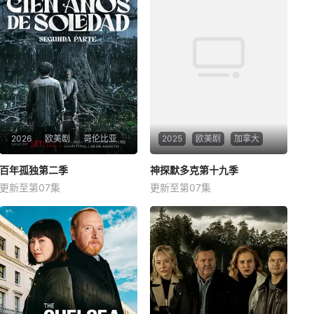
2026
欧美剧
哥伦比亚
2025
欧美剧
加拿大
百年孤独第二季
百年孤独第二季
神探默多克第十九季
神探默多克第十九季
更新至第07集
更新至第07集
克劳迪奥·卡塔诺
玛莉达·索托
罗兰·索菲亚
亚尼克·比森
马孔多迎来了艰难的时刻，乌
苏拉·伊瓜兰的诅咒成真，和平
越来越难维持…… &amp;nbsp;
&amp;nbsp; &amp;nbsp; &am
p;nbsp; &amp;nbsp; &amp;nbs
p; &amp;nbsp; &amp;nbsp; &a
mp;nbsp; &amp;