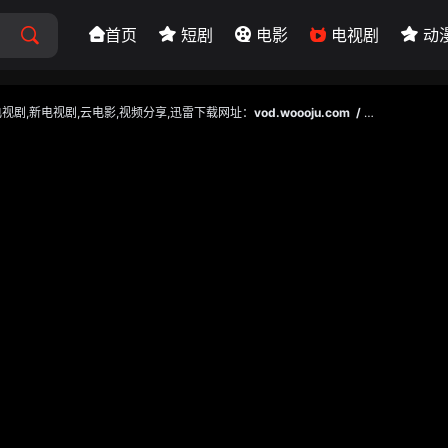
首页
短剧
电影
电视剧
动
血电视剧,新电视剧,云电影,视频分享,迅雷下载网址：
vod.woooju.com / vod.woooju.com ,记得收藏哟～