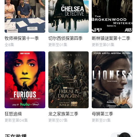
两季的订单，其中
今为止最大的挑
饰）和杰森（Rafe
包括已经拍摄并正
战：执教一支乙级
Spall饰）正在处理
在后期制作的12集
联赛的女子足球
公主（Scarlett Ra
的第一季，以及第
队。在这一季里，
yner饰）和泰勒
二季。第一季将于
Ted和球队学着“先
（Cooper Turner
2025年首播。
做了再说”，把握他
饰）的生母凯特
们从未设想过的机
（Charlotte Ril
牧师神探第十一季
切尔西侦探第四季
断林镇谜案第十二季
牧师神探第十一季
切尔西侦探第四季
断林镇谜案第十二季
会。
全8集
更新至01集
更新至第01集
罗布森·格林
里希·奈尔
未知
尼尔·雷亚
弗恩·萨瑟兰
正在播放《猎捕行动 第二季》第01集 - db
阿尔·韦弗
克里斯蒂娜·谢尔班·扬达
切尔西侦探 第四季
那是令人激动的 63
新西兰电视剧《Br
年夏天，阿尔菲正
okenwood Myster
在逐渐了解自己的
ie》第12季将于4
过去。他意识到自
月6日在Acorn TV
己原本可以拥有另
首播。第六季的后
一种生活，这让他
续剧集将于周一至
开始思考自己究竟
5月11日上映。随
是谁，以及自己信
着布罗肯伍德的谋
仰什么。与此同
杀率持续上升，奇
狂怒追缉
龙之家族第三季
母狮第三季
狂怒追缉
龙之家族第三季
母狮第三季
时，他还在继续了
怪的阴谋和致命的
更新至第04集
更新至07集
更新至01集
埃米·罗森
洛拉·佩蒂克鲁
马特·史密斯
艾玛·达西
佐伊·索尔达娜
妮可·基德曼
解梅格——博伊斯
秘密开始出
斯科特·麦克纳里
奥利维亚·库克
摩根·弗里曼
的女儿……
更多