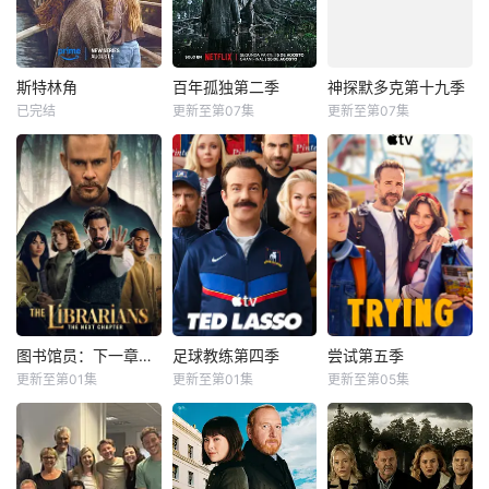
斯特林角
百年孤独第二季
神探默多克第十九季
斯特林角
百年孤独第二季
神探默多克第十九季
已完结
更新至第07集
更新至第07集
艾拉·鲁宾
艾米丽·霍菲尔
克劳迪奥·卡塔诺
玛莉达·索托
亚尼克·比森
基恩·鲁法洛
罗兰·索菲亚
17岁的纽约少女An
马孔多迎来了艰难
nie（艾拉·鲁宾
的时刻，乌苏拉·伊
饰）和双胞胎哥哥
瓜兰的诅咒成真，
由养父抚养长大。
和平越来越难维
她无意中继承了神
持…… &amp;nbsp;
秘外祖父在加拿大
&amp;nbsp; &am
的一座岛屿。于是
p;nbsp; &amp;nbs
她前往加拿大度过
p; &amp;nbsp; &a
了一个夏天。在那
mp;nbsp; &amp;nb
图书馆员：下一章第二季
足球教练第四季
尝试第五季
图书馆员：下一章第二季
足球教练第四季
尝试第五季
里，她结交了新朋
sp; &amp;nbsp; &a
更新至第01集
更新至第01集
更新至第05集
奥利维亚·莫里斯
卡勒姆·麦高恩
杰森·苏戴奇斯
汉娜·沃丁厄姆
拉菲·斯波
埃丝特·史密斯
友，收获了浪漫爱
mp;nbsp; &amp;
布鲁·罗宾森
朱诺·坦普尔
达伦·博伊德
情，并揭开了家族
Deadline可以透
Ted Lasso回到里
第五季中，尼基
露，该剧还获得了
士满，接受了他迄
（Esther Smith