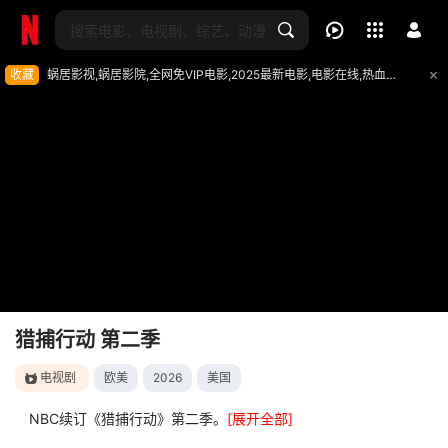
下载客户端
猎捕行动 第二季
第01集
收藏
蜗居影视,蜗居影院,全网免VIP电影,2025最新电影,电影在线,热血电视剧,新电视剧,云电影,视频分享,迅雷下载网址：
猎捕行动 第二季
电视剧
欧美
2026
美国
影片报错
NBC续订《猎捕行动》第二季。
[展开全部]
如遇无法播放请提交给我们